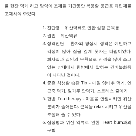
를 한잔 먹게 하고 탕약이 조제될 기간동안 복용할 응급용 과립제를
조제하여 주었다.
진단명 – 위산역류로 인한 심장 근육통
원인 – 위산역류
성격진단 – 환자의 평상시 셩격은 예민하고
걱정이 많아 잠을 깊게 못자는 타입이었다.
회사일과 집안의 우환으로 신경을 많이 쓰고
있는 상태에서 한방에서 말하는 간비불화증
이 나타난 것이다.
좋은 식생활 습관 Tip – 매일 양배추 먹기, 연
근죽 먹기, 밀가루 안먹기, 스트레스 줄이기
한방 Tea therapy : 마음을 안정시키면 위산
분비가 줄어든다. 근육을 relax 시키고 위산을
조절해 줄 수 있다.
심장병과 위산 역류로 인한 Heart burn과의
구별