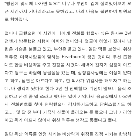
“병원에 몇시에 나가면 되요?” 너무나 부인이 겁에 질려있어보여 오
픈 시간까지 기다리라고도 못하겠고, 나의 마음도 불편하여 병원으
로 향하였다.
얼마나 급했으면 이 시간에 나에게 전화를 했을까 싶은 환자는 2년
전엔가 방문했던 지형이 아빠와 엄마였다. 얼굴이 하얗게 질려서 남
편은 가슴을 붙들고 있고, 부인은 울고 있다. 일단 맥을 보았다. 위산
역류증. 미국사람들이 말하는 Heartburn이 생긴 것이다. 우선 급한
대로 한방 비상약을 주고 진정을 시켰다. 새벽에 갑자기 심장이 아프
다고 뒹구는 바람에 응급실을 갔는 데, 심장검사상에는 이상이 없다
고 하고, 남편은 아프다고 하고, 한 의사가 위검사를 해보자고 하는
데, 내 생각이 났다고 한다. 2년 전 진맥할 때 위산이 많으니 음식 조
심하고 신경 좀 덜 쓰라고 했다는 말이 기억나서 응급실에서 나오면
서 전화번호를 찾아 연락했으니 감사하기도하고 당황스럽기도 하
고… , 몇 달 전 부터 가끔식 신물이 올라오는 듯 했으나 그냥 가라앉
아고 위가 아프지 않아서 위산 역류는 생각도 못했다고 했다.
일단 위산 역류를 안정 시키는 비상약과 위장을 진정 시키는 한방차