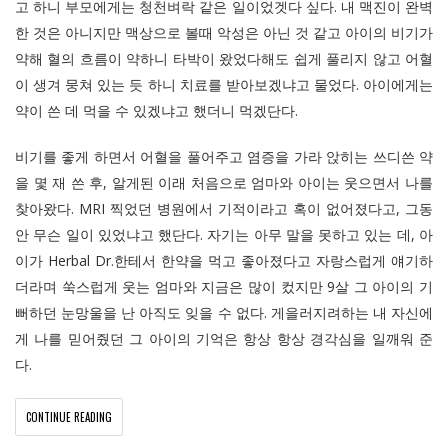
고 하니 부모에게는 청천벼락 같은 일이었겟다 싶다. 내 맥진이 완벽
한 것은 아니지만 맥상으로 볼때 악성은 아닌 것 같고 아이의 비기가
약해 혈의 흐름이 약하니 타박이 왔었다해도 쉽게 풀리지 않고 어혈
이 생겨 뭉쳐 있는 듯 하니 치료를 받아보겠냐고 물었다. 아이에게는
약이 쓴 데 먹을 수 있겠냐고 했더니 먹겠단다.
비기를 좋게 하면서 어혈을 풀어주고 염증을 가라 앉히는 쓰디쓴 약
을 몇 재 쓴 후, 알게된 이래 처음으로 엄마와 아이는 웃으면서 나를
찾아왔다. MRI 찍었던 병원에서 기적이라고 혹이 없어졌다고, 그동
안 무슨 일이 있었냐고 했단다. 자기는 아무 말을 못하고 있는 데, 아
이가 Herbal Dr.한테서 한약을 먹고 좋아졌다고 자랑스럽게 얘기하
더라며 쑥스럽게 웃는 엄마와 지금은 많이 컸지만 9살 그 아이의 기
뻐하던 눈망울을 난 아직도 잊을 수 없다. 게을러지려하는 내 자신에
게 나를 믿어줬던 그 아이의 기억은 항상 항상 경각심을 일깨워 준
다.
CONTINUE READING